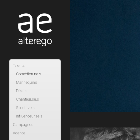
Talents
Comédien.ne.s
Mannequins
Détails
Chanteur.se.s
Sportif.ve.s
Influenceur.se.s
Campagnes
Agence