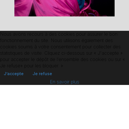
Nous avons recours à des cookies pour assurer le bon
fonctionnement du site. Nous utilisons également des
cookies soumis à votre consentement pour collecter des
statistiques de visite. Cliquez ci-dessous sur « J'accepte »
RETOUR AUX
COMÉDIEN.NE.S
pour accepter le dépôt de l’ensemble des cookies ou sur «
Je refuse» pour les bloquer. »
J’accepte
Je refuse
En savoir plus