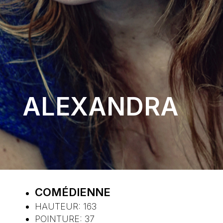
ALEXANDRA
COMÉDIENNE
HAUTEUR:
163
POINTURE:
37