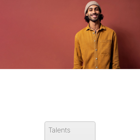
Talents