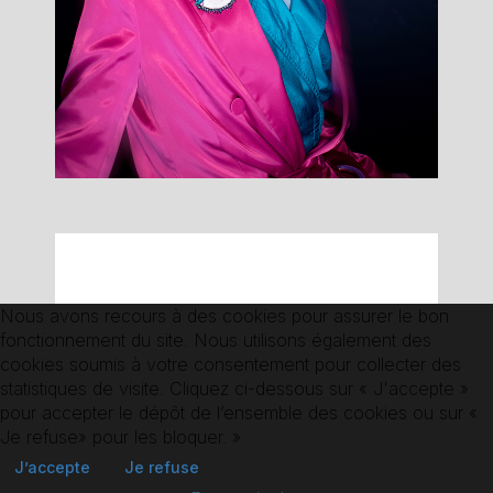
Nous avons recours à des cookies pour assurer le bon
RETOUR AUX
fonctionnement du site. Nous utilisons également des
COMÉDIEN.NE.S
cookies soumis à votre consentement pour collecter des
statistiques de visite. Cliquez ci-dessous sur « J'accepte »
pour accepter le dépôt de l’ensemble des cookies ou sur «
Je refuse» pour les bloquer. »
J’accepte
Je refuse