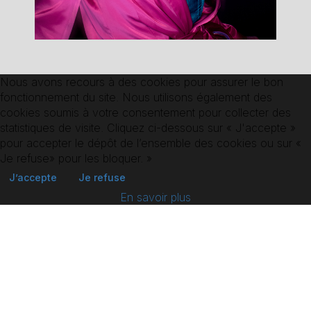
Nous avons recours à des cookies pour assurer le bon
fonctionnement du site. Nous utilisons également des
cookies soumis à votre consentement pour collecter des
statistiques de visite. Cliquez ci-dessous sur « J'accepte »
RETOUR AUX
COMÉDIEN.NE.S
pour accepter le dépôt de l’ensemble des cookies ou sur «
Je refuse» pour les bloquer. »
J’accepte
Je refuse
En savoir plus