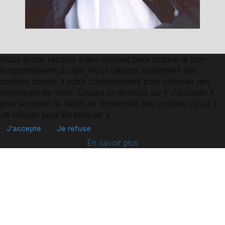
Nous avons recours à des cookies pour assurer le bon
fonctionnement du site. Nous utilisons également des
cookies soumis à votre consentement pour collecter des
statistiques de visite. Cliquez ci-dessous sur « J'accepte »
RETOUR AUX
COMÉDIEN.NE.S
pour accepter le dépôt de l’ensemble des cookies ou sur «
Je refuse» pour les bloquer. »
J’accepte
Je refuse
En savoir plus