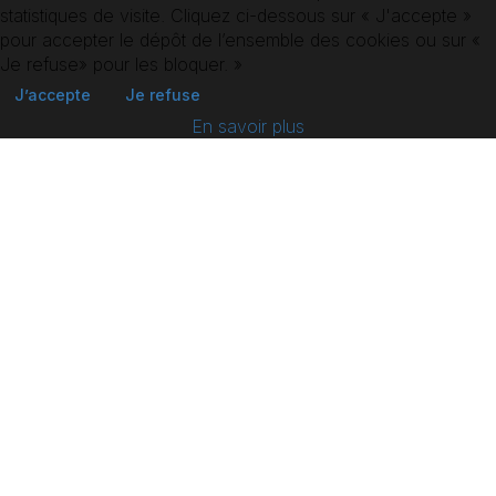
statistiques de visite. Cliquez ci-dessous sur « J'accepte »
pour accepter le dépôt de l’ensemble des cookies ou sur «
Je refuse» pour les bloquer. »
RETOUR AUX
J’accepte
Je refuse
COMÉDIEN.NE.S
En savoir plus
36 boulevard de la Bastille,
75012 Paris
Tél 01 85 09 34 70
booking@agence-alterego.com