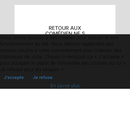
RETOUR AUX
COMÉDIEN.NE.S
Nous avons recours à des cookies pour assurer le bon
fonctionnement du site. Nous utilisons également des
cookies soumis à votre consentement pour collecter des
statistiques de visite. Cliquez ci-dessous sur « J'accepte »
pour accepter le dépôt de l’ensemble des cookies ou sur «
Je refuse» pour les bloquer. »
J’accepte
Je refuse
En savoir plus
36 boulevard de la Bastille,
75012 Paris
Tél 01 85 09 34 70
booking@agence-alterego.com