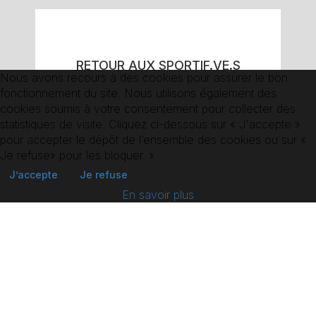
RETOUR AUX SPORTIF.VE.S
Nous avons recours à des cookies pour assurer le bon
fonctionnement du site. Nous utilisons également des
cookies soumis à votre consentement pour collecter des
statistiques de visite. Cliquez ci-dessous sur « J'accepte »
pour accepter le dépôt de l’ensemble des cookies ou sur «
Je refuse» pour les bloquer. »
J’accepte
Je refuse
En savoir plus
36 boulevard de la Bastille,
75012 Paris
Tél 01 85 09 34 70
booking@agence-alterego.com